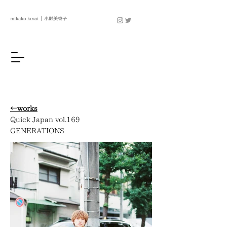
mikako kozai ｜ 小財美香子
←works
Quick Japan vol.169
GENERATIONS