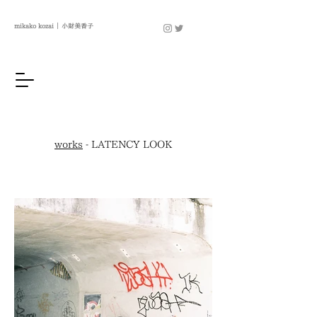
mikako kozai ｜ 小財美香子
works
- LATENCY LOOK